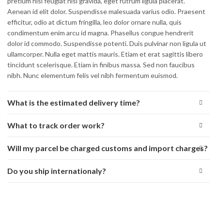
pretium nisi feugiat nisi gravida, eget rutrum ligula placerat.
Aenean id elit dolor. Suspendisse malesuada varius odio. Praesent
efficitur, odio at dictum fringilla, leo dolor ornare nulla, quis
condimentum enim arcu id magna. Phasellus congue hendrerit
dolor id commodo. Suspendisse potenti. Duis pulvinar non ligula ut
ullamcorper. Nulla eget mattis mauris. Etiam et erat sagittis libero
tincidunt scelerisque. Etiam in finibus massa. Sed non faucibus
nibh. Nunc elementum felis vel nibh fermentum euismod.
What is the estimated delivery time?
What to track order work?
Will my parcel be charged customs and import charges?
Do you ship internationaly?